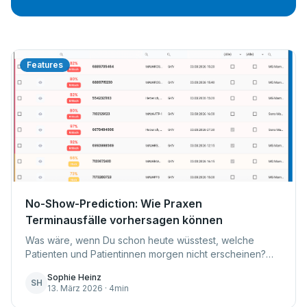
Features
No-Show-Prediction: Wie Praxen
Terminausfälle vorhersagen können
Was wäre, wenn Du schon heute wüsstest, welche
Patienten und Patientinnen morgen nicht erscheinen?
Terminausfälle kosten Praxen täglich Zeit, Geld und
Sophie Heinz
Planungssicherheit. Mit der neuen No-Show-Prediction
SH
13. März 2026 · 4min
erkennst Du Risikotermine im Voraus und kannst gezielt