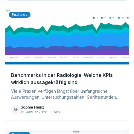
reagieren, bevor Behandlungszeit verloren geht.
Erfahre, wie datenbasierte Prognosen
Terminmanagement erstmals wirklich vorausschauend
Features
machen.
Benchmarks in der Radiologie: Welche KPIs
wirklich aussagekräftig sind
Viele Praxen verfügen längst über umfangreiche
Auswertungen. Untersuchungszahlen, Gerätestunden
und Personaleinsatz werden regelmäßig erfasst.
Sophie Heinz
Dennoch bleibt im Alltag häufig eine zentrale Frage of...
SH
12. Januar 2026 · 3 Min.