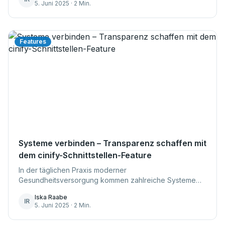
5. Juni 2025 · 2 Min.
Personalressourcen nicht klar im Blic...
Features
Systeme verbinden – Transparenz schaffen mit
dem cinify-Schnittstellen-Feature
In der täglichen Praxis moderner
Gesundheitsversorgung kommen zahlreiche Systeme
zum Einsatz: Patientenverwaltung, Abrechnung,
Iska Raabe
Bildgebung, Terminvergabe, Controlling – um nur einige
IR
5. Juni 2025 · 2 Min.
zu nennen. Doch...