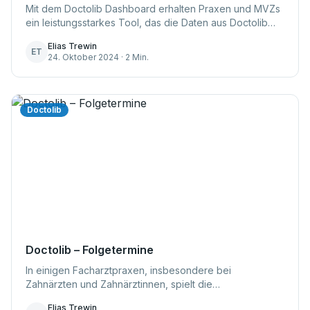
Mit dem Doctolib Dashboard erhalten Praxen und MVZs
ein leistungsstarkes Tool, das die Daten aus Doctolib
nahtlos integriert und so eine 360-Grad-Sicht auf das
Elias Trewin
Terminmanagement ermöglicht. Die Date...
ET
24. Oktober 2024 · 2 Min.
Doctolib
Doctolib – Folgetermine
In einigen Facharztpraxen, insbesondere bei
Zahnärzten und Zahnärztinnen, spielt die
Folgeterminquote eine zentrale Rolle für den
Elias Trewin