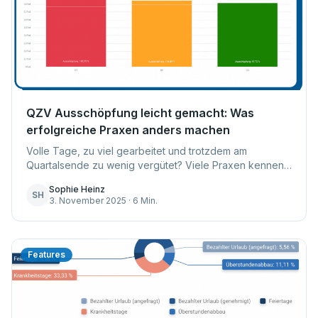
QZV Ausschöpfung leicht gemacht: Was
erfolgreiche Praxen anders machen
Volle Tage, zu viel gearbeitet und trotzdem am
Quartalsende zu wenig vergütet? Viele Praxen kennen
dieses Gefühl, doch das muss nicht sein. Jedes Quartal
Sophie Heinz
verlieren Arztpraxen Geld, da sie das quali...
SH
3. November 2025 · 6 Min.
Features