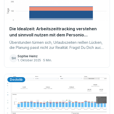
Die Idealzeit: Arbeitszeittracking verstehen
und sinnvoll nutzen mit dem Personio
Dashboard
Überstunden türmen sich, Urlaubszeiten reißen Lücken,
die Planung passt nicht zur Realität. Fragst Du Dich auch,
wie sich die Arbeitszeit Deines Teams am sinnvollsten
Sophie Heinz
einsetzen lässt? Genau hier se...
SH
1. Oktober 2025 · 5 Min.
Doctolib