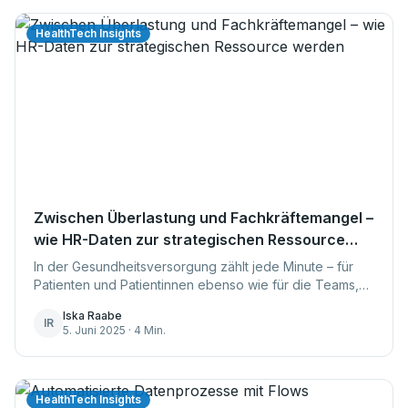
HealthTech Insights
Zwischen Überlastung und Fachkräftemangel –
wie HR-Daten zur strategischen Ressource
werden
In der Gesundheitsversorgung zählt jede Minute – für
Patienten und Patientinnen ebenso wie für die Teams,
die sie versorgen. Zwischen Notfällen, Nachtdiensten
Iska Raabe
und Personalengpässen bleibt kaum Zeit für
IR
5. Juni 2025 · 4 Min.
strategische...
HealthTech Insights