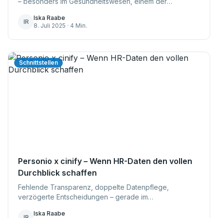
– besonders im Gesundheitswesen, einem der
zentralsten Sektoren unserer Gesellschaft. Doch
Iska Raabe
während vielerorts über den „leeren Arbeitsmarkt“ ge...
IR
8. Juli 2025 · 4 Min.
Schnittstellen
Personio x cinify – Wenn HR-Daten den vollen
Durchblick schaffen
Fehlende Transparenz, doppelte Datenpflege,
verzögerte Entscheidungen – gerade im
Gesundheitswesen kann ineffizientes
Iska Raabe
Personalmanagement teuer werden. Denn wer
IR