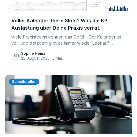
Voller Kalender, leere Slots? Was die KPI
Auslastung über Deine Praxis verrät.
Viele Praxisteams kennen das Gefühl: Der Kalender ist
voll, und trotzdem gibt es immer wieder Leerlauf.
Absagen, freie Slots oder ungleichmäßige
Sophie Heinz
Terminverteilung führen dazu, dass die gefühlte Ausl...
SH
25. August 2025 · 3 Min.
Schnittstellen