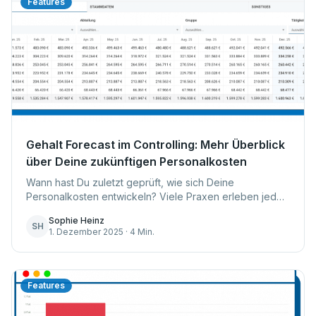
Features
Gehalt Forecast im Controlling: Mehr Überblick
über Deine zukünftigen Personalkosten
Wann hast Du zuletzt geprüft, wie sich Deine
Personalkosten entwickeln? Viele Praxen erleben jedes
Jahr dasselbe Muster: Die nächste Budgetrunde rückt
Sophie Heinz
näher, während sich im Hintergrund Gehaltsste...
SH
1. Dezember 2025 · 4 Min.
Features