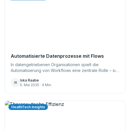
Automatisierte Datenprozesse mit Flows
In datengetriebenen Organisationen spielt die
Automatisierung von Workflows eine zentrale Rolle – sie
steigert nicht nur die Effizienz, sondern sorgt auch für
Iska Raabe
eine höhere Qualität. Deshalb hat cini...
IR
5. Mai 2025 · 4 Min.
HealthTech Insights