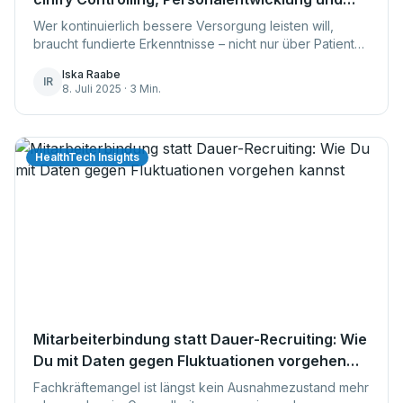
Automatisierung verbinden
Wer kontinuierlich bessere Versorgung leisten will,
braucht fundierte Erkenntnisse – nicht nur über Patienten
und Patientinnen, sondern auch über das eigene Team.
Iska Raabe
Doch wie lässt sich Mitarbeiterzufriedenheit messba...
IR
8. Juli 2025 · 3 Min.
HealthTech Insights
Mitarbeiterbindung statt Dauer-Recruiting: Wie
Du mit Daten gegen Fluktuationen vorgehen
kannst
Fachkräftemangel ist längst kein Ausnahmezustand mehr