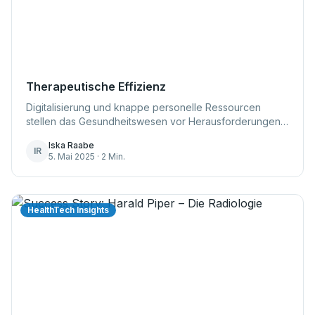
Therapeutische Effizienz
Digitalisierung und knappe personelle Ressourcen
stellen das Gesundheitswesen vor Herausforderungen.
Deshalb rückt Effizienz zunehmend in den Fokus. Ein
Iska Raabe
Schlüsselaspekt dabei: die therapeutische Ef...
IR
5. Mai 2025 · 2 Min.
HealthTech Insights