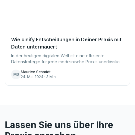
Wie cinify Entscheidungen in Deiner Praxis mit
Daten untermauert
In der heutigen digitalen Welt ist eine effiziente
Datenstrategie für jede medizinische Praxis unerlässlich.
Hier kommt cinify ins Spiel. Als führender Anbieter im
Maurice Schmidt
Bereich Datenanalyse für das Gesu...
MS
24. Mai 2024 · 3 Min.
Lassen Sie uns über Ihre