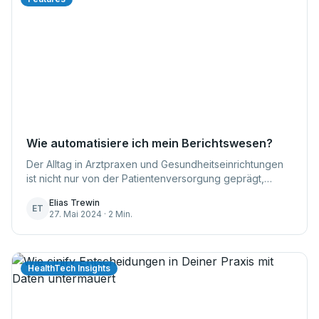
Wie automatisiere ich mein Berichtswesen?
Der Alltag in Arztpraxen und Gesundheitseinrichtungen
ist nicht nur von der Patientenversorgung geprägt,
sondern auch maßgeblich von administrativen
Elias Trewin
Aufgaben, die das Rückgrat jeder Praxis bilden. ...
ET
27. Mai 2024 · 2 Min.
HealthTech Insights