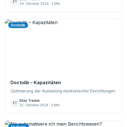
langfristigen Erfolg der Praxis. Eine der effektivsten
ET
24. Oktober 2024 · 2 Min.
Methoden zur Patientenbindung ...
Doctolib
Doctolib – Kapazitäten
Optimierung der Auslastung medizinischer Einrichtungen
Elias Trewin
ET
22. Oktober 2024 · 2 Min.
Features